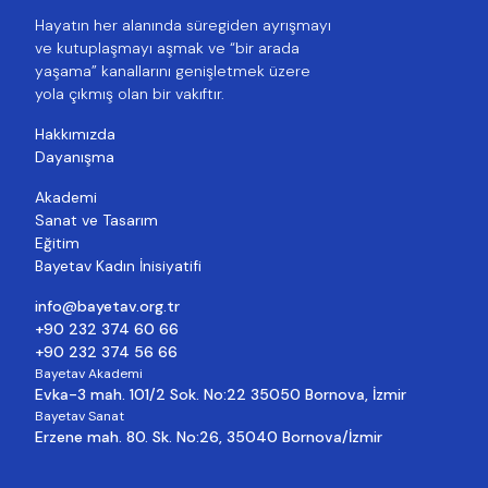
Hayatın her alanında süregiden ayrışmayı
ve kutuplaşmayı aşmak ve “bir arada
yaşama” kanallarını genişletmek üzere
yola çıkmış olan bir vakıftır.
Hakkımızda
Dayanışma
Akademi
Sanat ve Tasarım
Eğitim
Bayetav Kadın İnisiyatifi
info@bayetav.org.tr
+90 232 374 60 66
+90 232 374 56 66
Bayetav Akademi
Evka-3 mah. 101/2 Sok. No:22 35050 Bornova, İzmir
Bayetav Sanat
Erzene mah. 80. Sk. No:26, 35040 Bornova/İzmir