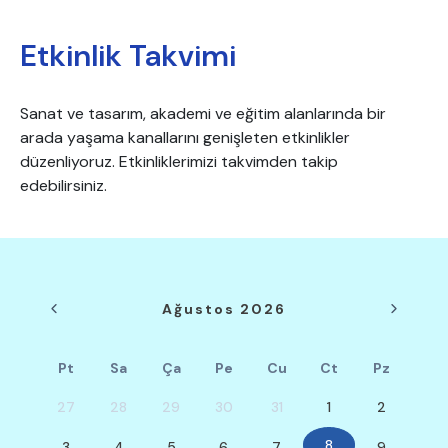
Etkinlik Takvimi
Sanat ve tasarım, akademi ve eğitim alanlarında bir
arada yaşama kanallarını genişleten etkinlikler
düzenliyoruz. Etkinliklerimizi takvimden takip
edebilirsiniz.
Ağustos 2026
Pt
Sa
Ça
Pe
Cu
Ct
Pz
27
28
29
30
31
1
2
8
3
4
5
6
7
9