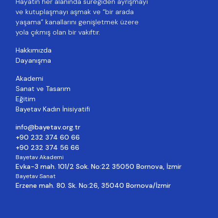
Hayatın her alanında süregiden ayrışmayı
ve kutuplaşmayı aşmak ve “bir arada
yaşama” kanallarını genişletmek üzere
yola çıkmış olan bir vakıftır.
Hakkımızda
Dayanışma
Akademi
Sanat ve Tasarım
Eğitim
Bayetav Kadın İnisiyatifi
info@bayetav.org.tr
+90 232 374 60 66
+90 232 374 56 66
Bayetav Akademi
Evka-3 mah. 101/2 Sok. No:22 35050 Bornova, İzmir
Bayetav Sanat
Erzene mah. 80. Sk. No:26, 35040 Bornova/İzmir